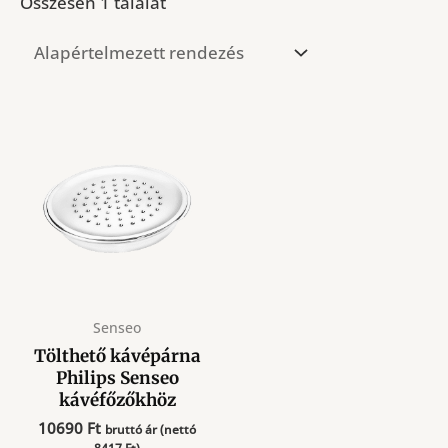
Összesen 1 találat
Senseo
Tölthető kávépárna
Philips Senseo
kávéfőzőkhöz
10690
Ft
bruttó ár (nettó