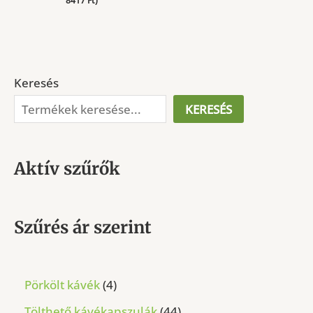
8417
Ft
)
Keresés
KERESÉS
Aktív szűrők
Szűrés ár szerint
4
Pörkölt kávék
4
t
4
Tölthető kávékapszulák
44