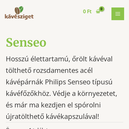
Skip
to
0
Ft
MAI
content
ME
Senseo
Hosszú élettartamú, őrölt kávéval
tölthető rozsdamentes acél
kávépárnák Philips Senseo típusú
kávéfőzőkhöz. Védje a környezetet,
és már ma kezdjen el spórolni
újratölthető kávékapszulával!