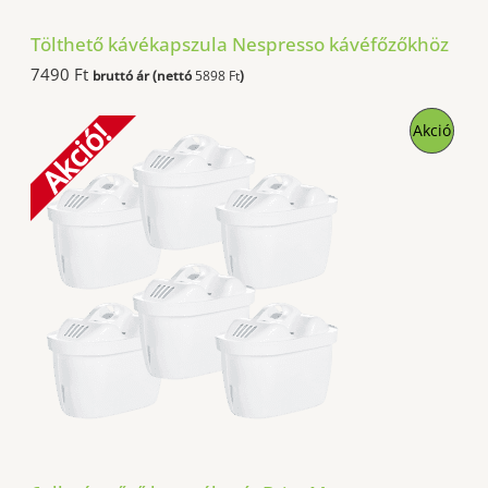
Tölthető kávékapszula Nespresso kávéfőzőkhöz
7490
Ft
bruttó ár (nettó
5898
Ft
)
Akció!
A
Akció
K
C
I
Ó
S
T
E
R