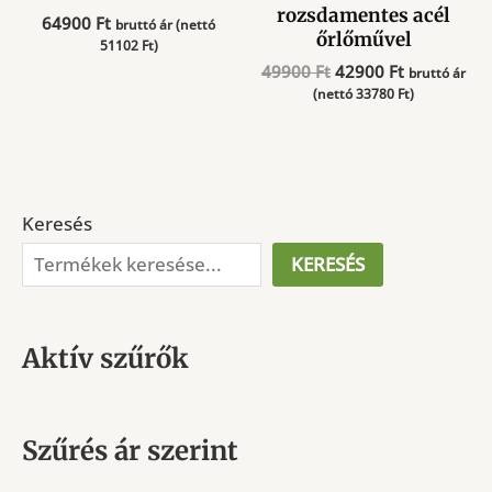
rozsdamentes acél
64900
Ft
bruttó ár (nettó
őrlőművel
51102
Ft
)
Original
Current
49900
Ft
42900
Ft
bruttó ár
price
price
(nettó
33780
Ft
)
was:
is:
49900 Ft.
42900 Ft.
Keresés
KERESÉS
Aktív szűrők
Szűrés ár szerint