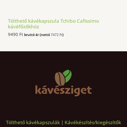
1
9
3
0
9
0
9
Tölthető kávékapszula Tchibo Cafissimo
0
F
kávéfőzőkhöz
t
9490
Ft
bruttó ár (nettó
7472
Ft
)
F
.
t
.
Tölthető kávékapszulák
|
Kávékészítés/kiegészítők