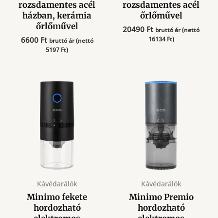
rozsdamentes acél
rozsdamentes acél
házban, kerámia
őrlőművel
őrlőművel
20490
Ft
bruttó ár (nettó
6600
Ft
16134
Ft
)
bruttó ár (nettó
5197
Ft
)
Kávédarálók
Kávédarálók
Minimo fekete
Minimo Premio
hordozható
hordozható