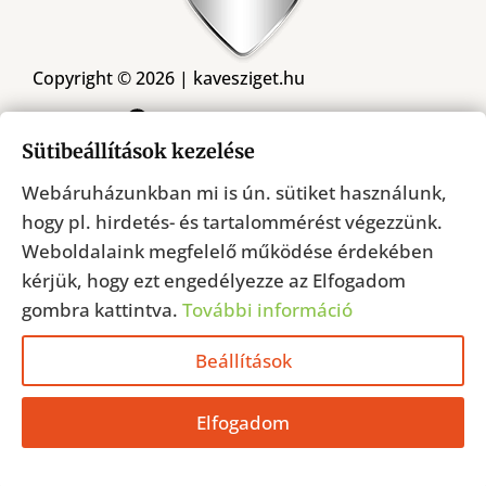
Copyright © 2026 | kavesziget.hu
Kövessen minket a Facebookon
Sütibeállítások kezelése
Webáruházunkban mi is ún. sütiket használunk,
Árukereső.hu
hogy pl. hirdetés- és tartalommérést végezzünk.
Weboldalaink megfelelő működése érdekében
kérjük, hogy ezt engedélyezze az Elfogadom
gombra kattintva.
További információ
Beállítások
Elfogadom