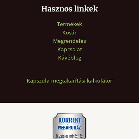
Hasznos linkek
Termékek
Kosár
Megrendelés
Kapcsolat
Kávéblog
Kapszula-megtakarítási kalkulátor