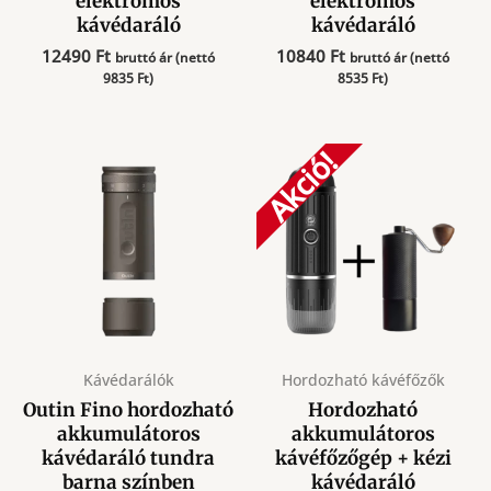
elektromos
elektromos
kávédaráló
kávédaráló
12490
Ft
10840
Ft
bruttó ár (nettó
bruttó ár (nettó
9835
Ft
)
8535
Ft
)
Akció!
Kávédarálók
Hordozható kávéfőzők
Outin Fino hordozható
Hordozható
akkumulátoros
akkumulátoros
kávédaráló tundra
kávéfőzőgép + kézi
barna színben
kávédaráló