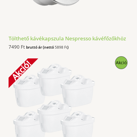
Tölthető kávékapszula Nespresso kávéfőzőkhöz
7490
Ft
bruttó ár (nettó
5898
Ft
)
Akció!
A
Akció
K
C
I
Ó
S
T