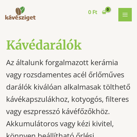
Skip
to
0
Ft
MAI
content
ME
Kávédarálók
Az általunk forgalmazott kerámia
vagy rozsdamentes acél őrlőműves
darálók kiválóan alkalmasak tölthető
kávékapszulákhoz, kotyogós, filteres
vagy eszpresszó kávéfőzőkhöz.
Akkumulátoros vagy kézi kivitel,
könnyen beállítható őrlési