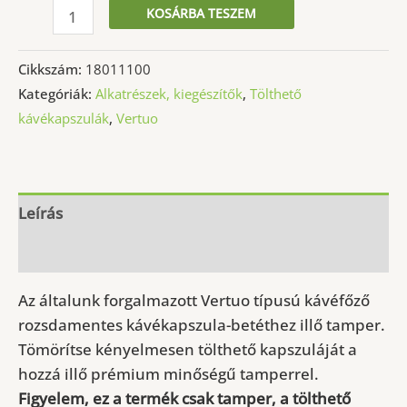
Vertuo
KOSÁRBA TESZEM
tölthető
kávékapszula-
Cikkszám:
18011100
betéthez
Kategóriák:
Alkatrészek, kiegészítők
,
Tölthető
tamper
kávékapszulák
,
Vertuo
mennyiség
Leírás
További információk
Az általunk forgalmazott Vertuo típusú kávéfőző
rozsdamentes kávékapszula-betéthez illő tamper.
Tömörítse kényelmesen tölthető kapszuláját a
hozzá illő prémium minőségű tamperrel.
Figyelem, ez a termék csak tamper, a tölthető