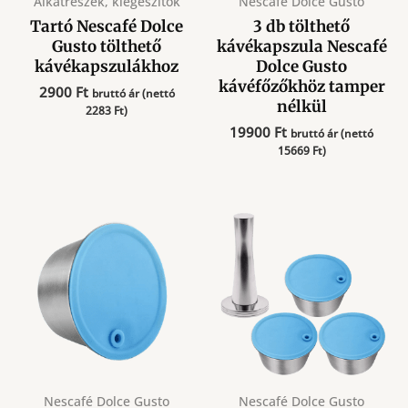
Alkatrészek, kiegészítők
Nescafé Dolce Gusto
Tartó Nescafé Dolce
3 db tölthető
Gusto tölthető
kávékapszula Nescafé
kávékapszulákhoz
Dolce Gusto
kávéfőzőkhöz tamper
2900
Ft
bruttó ár (nettó
nélkül
2283
Ft
)
19900
Ft
bruttó ár (nettó
15669
Ft
)
Nescafé Dolce Gusto
Nescafé Dolce Gusto