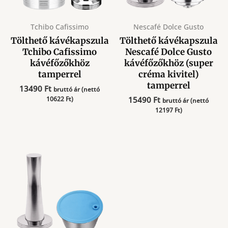
Tchibo Cafissimo
Nescafé Dolce Gusto
Tölthető kávékapszula
Tölthető kávékapszula
Tchibo Cafissimo
Nescafé Dolce Gusto
kávéfőzőkhöz
kávéfőzőkhöz (super
tamperrel
créma kivitel)
tamperrel
13490
Ft
bruttó ár (nettó
10622
Ft
)
15490
Ft
bruttó ár (nettó
12197
Ft
)