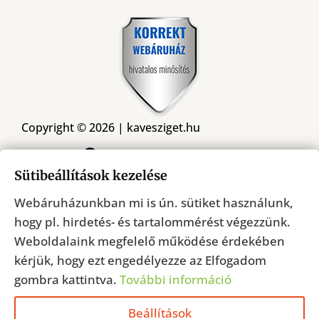
Copyright © 2026 | kavesziget.hu
Kövessen minket a Facebookon
Sütibeállítások kezelése
Webáruházunkban mi is ún. sütiket használunk,
Árukereső.hu
hogy pl. hirdetés- és tartalommérést végezzünk.
Weboldalaink megfelelő működése érdekében
kérjük, hogy ezt engedélyezze az Elfogadom
gombra kattintva.
További információ
Beállítások