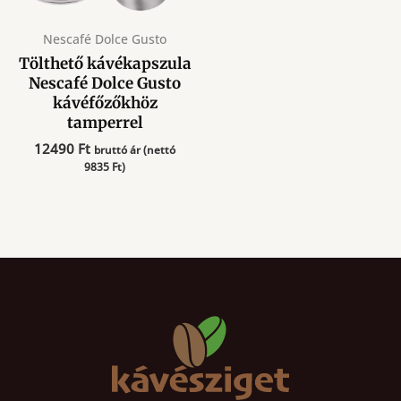
Nescafé Dolce Gusto
Tölthető kávékapszula
Nescafé Dolce Gusto
kávéfőzőkhöz
tamperrel
12490
Ft
bruttó ár (nettó
9835
Ft
)