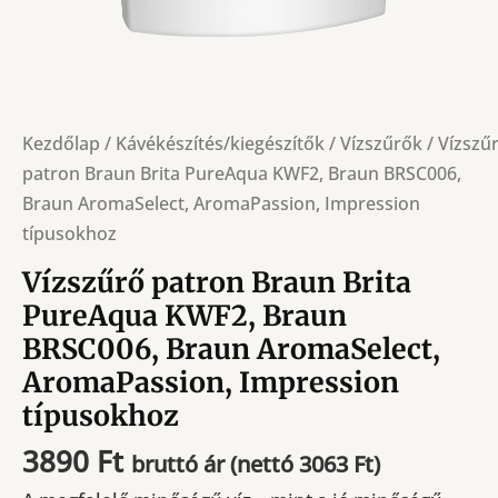
Kezdőlap
/
Kávékészítés/kiegészítők
/
Vízszűrők
/ Vízszű
patron Braun Brita PureAqua KWF2, Braun BRSC006,
Braun AromaSelect, AromaPassion, Impression
típusokhoz
Vízszűrő patron Braun Brita
PureAqua KWF2, Braun
BRSC006, Braun AromaSelect,
AromaPassion, Impression
típusokhoz
3890
Ft
bruttó ár (nettó
3063
Ft
)