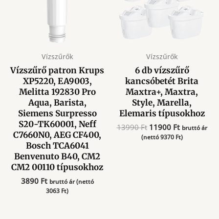
Vízszűrők
Vízszűrők
Vízszűrő patron Krups
6 db vízszűrő
XP5220, EA9003,
kancsóbetét Brita
Melitta 192830 Pro
Maxtra+, Maxtra,
Aqua, Barista,
Style, Marella,
Siemens Surpresso
Elemaris típusokhoz
S20-TK60001, Neff
Original
Current
13990
Ft
11900
Ft
bruttó ár
C7660N0, AEG CF400,
price
price
(nettó
9370
Ft
)
Bosch TCA6041
was:
is:
13990 Ft.
11900 Ft.
Benvenuto B40, CM2
CM2 00110 típusokhoz
3890
Ft
bruttó ár (nettó
3063
Ft
)