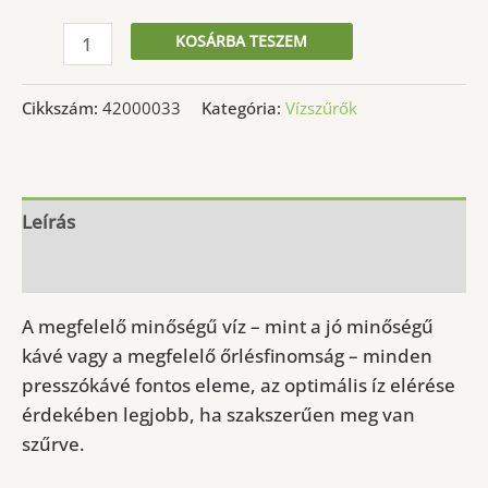
Vízszűrő
KOSÁRBA TESZEM
patron
Braun
Cikkszám:
42000033
Kategória:
Vízszűrők
Brita
PureAqua
KWF2,
Braun
Leírás
BRSC006,
További információk
Braun
AromaSelect,
A megfelelő minőségű víz – mint a jó minőségű
AromaPassion,
kávé vagy a megfelelő őrlésfinomság – minden
Impression
presszókávé fontos eleme, az optimális íz elérése
típusokhoz
érdekében legjobb, ha szakszerűen meg van
mennyiség
szűrve.