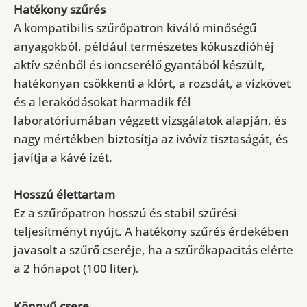
Hatékony szűrés
A kompatibilis szűrőpatron kiváló minőségű
anyagokból, például természetes kókuszdióhéj
aktív szénből és ioncserélő gyantából készült,
hatékonyan csökkenti a klórt, a rozsdát, a vízkövet
és a lerakódásokat harmadik fél
laboratóriumában végzett vizsgálatok alapján, és
nagy mértékben
biztosítja az ivóvíz tisztaságát
, és
javítja a kávé ízét.
Hosszú élettartam
Ez a szűrőpatron hosszú és stabil szűrési
teljesítményt nyújt.
A hatékony szűrés érdekében
javasolt a szűrő cseréje, ha a szűrőkapacitás elérte
a 2 hónapot (100 liter).
Könnyű csere