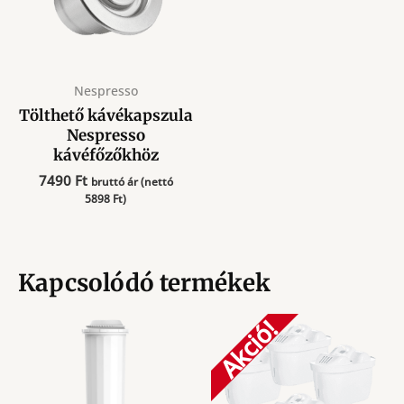
Nespresso
Tölthető kávékapszula
Nespresso
kávéfőzőkhöz
7490
Ft
bruttó ár (nettó
5898
Ft
)
Kapcsolódó termékek
Akció!