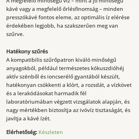
A megfelelő minőségű víz – mint a jó minőségű
kávé vagy a megfelelő őrlésfinomság – minden
presszókávé fontos eleme, az optimális íz elérése
érdekében legjobb, ha szakszerűen meg van
szűrve.
Hatékony szűrés
A kompatibilis szűrőpatron kiváló minőségű
anyagokból, például természetes kókuszdióhéj
aktív szénből és ioncserélő gyantából készült,
hatékonyan csökkenti a klórt, a rozsdát, a vízkövet
és a lerakódásokat harmadik fél
laboratóriumában végzett vizsgálatok alapján, és
nagy mértékben
biztosítja az ivóvíz tisztaságát
, és
javítja a kávé ízét.
Elérhetőség:
Készleten