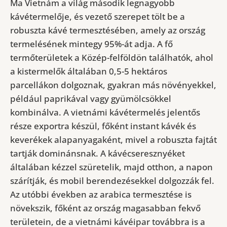
Ma Vietnám a világ második legnagyobb
kávétermelője, és vezető szerepet tölt be a
robuszta kávé termesztésében, amely az ország
termelésének mintegy 95%-át adja. A fő
termőterületek a Közép-felföldön találhatók, ahol
a kistermelők általában 0,5-5 hektáros
parcellákon dolgoznak, gyakran más növényekkel,
például paprikával vagy gyümölcsökkel
kombinálva. A vietnámi kávétermelés jelentős
része exportra készül, főként instant kávék és
keverékek alapanyagaként, mivel a robuszta fajtát
tartják dominánsnak. A kávécseresznyéket
általában kézzel szüretelik, majd otthon, a napon
szárítják, és mobil berendezésekkel dolgozzák fel.
Az utóbbi években az arabica termesztése is
növekszik, főként az ország magasabban fekvő
területein, de a vietnámi kávéipar továbbra is a