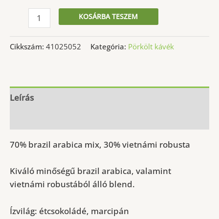
La
KOSÁRBA TESZEM
isla
Hanoi
Cikkszám:
41025052
Kategória:
Pörkölt kávék
blend
frissen
pörkölt
szemes
Leírás
kávé
További információk
mennyiség
70% brazil arabica mix, 30% vietnámi robusta
Kiváló minőségű brazil arabica, valamint
vietnámi
robustából álló blend.
Ízvilág: étcsokoládé, marcipán