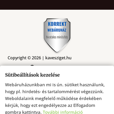
Copyright © 2026 | kavesziget.hu
Kövessen minket a Facebookon
Sütibeállítások kezelése
Webáruházunkban mi is ún. sütiket használunk,
Árukereső.hu
hogy pl. hirdetés- és tartalommérést végezzünk.
Weboldalaink megfelelő működése érdekében
kérjük, hogy ezt engedélyezze az Elfogadom
gombra kattintva.
További információ