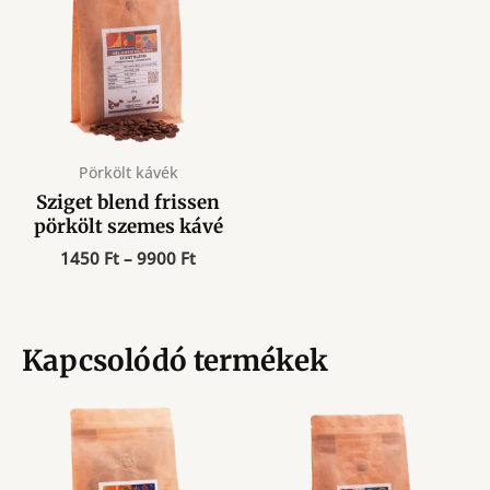
Pörkölt kávék
Sziget blend frissen
pörkölt szemes kávé
Ártartomány:
1450
Ft
–
9900
Ft
1450 Ft
-
9900 Ft
Kapcsolódó termékek