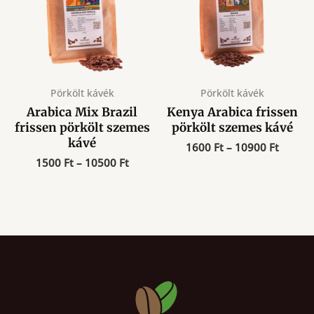
Pörkölt kávék
Pörkölt kávék
Arabica Mix Brazil
Kenya Arabica frissen
frissen pörkölt szemes
pörkölt szemes kávé
kávé
Ártart
1600
Ft
–
10900
Ft
1600 F
Ártartomány:
1500
Ft
–
10500
Ft
-
1500 Ft
10900 
-
10500 Ft