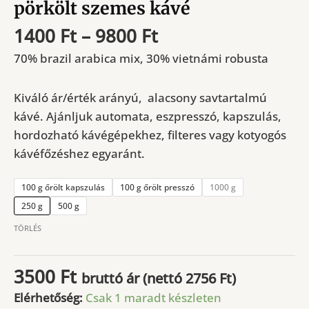
pörkölt szemes kávé
Ártartomány:
1400
Ft
–
9800
Ft
1400 Ft
70% brazil arabica mix, 30% vietnámi robusta
-
9800 Ft
Kiváló ár/érték arányú, alacsony savtartalmú
kávé. Ajánljuk automata, eszpresszó, kapszulás,
hordozható kávégépekhez, filteres vagy kotyogós
kávéfőzéshez egyaránt.
100 g őrölt kapszulás
100 g őrölt presszó
1000 g
250 g
500 g
TÖRLÉS
3500
Ft
bruttó ár (nettó
2756
Ft
)
Elérhetőség:
Csak 1 maradt készleten