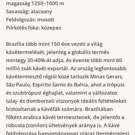
magasság 1250–1600 m
Savasság: alacsony
Feldolgozás: mosott
Pörkölés foka: közepes
Brazília több mint 150 éve vezeti a világ
kávétermelését, jelenleg a globális termés
mintegy 30-40%-át adja, és évente több mint 60
millió zsák kávét exportál. Az ország legfontosabb
kávétermesztő régiói közé tartozik Minas Gerais,
São Paulo, Espírito Santo és Bahia, ahol a trópusi
és szubtrópusi éghajlat, valamint a változatos
talaj- és domborzati viszonyok ideális feltételeket
biztosítanak a kávéfák számára. Brazíliában
főként arabica kávét termesztenek, de jelentős a
robusta (conilon) ültetvények aránya is. A kávé
feldolgozása hagyományosan száraz (természetes)