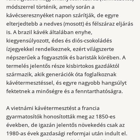
módszerrel történik, amely során a
kávécseresznyéket napon szárítják, de egyre
elterjedtebb a nedves (mosott) és félszáraz eljárás
is. A brazil kávék általában enyhe,
kiegyensúlyozott, édes és diós-csokoládés
ízjegyekkel rendelkeznek, ezért világszerte
népszerűek a fogyasztók és baristák körében. A
termelés jelentős része kisbirtokos gazdáktól
származik, akik generációk óta foglalkoznak
kávétermesztéssel, és egyre nagyobb hangsúlyt
fektetnek a minőségre és a fenntarthatóságra.
A vietnámi kávétermesztést a francia
gyarmatosítók honosították meg az 1850-es
években, de igazán jelentős növekedés csak az
1980-as évek gazdasági reformjai után indult el.