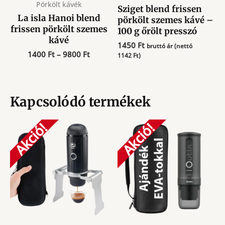
Pörkölt kávék
Sziget blend frissen
La isla Hanoi blend
pörkölt szemes kávé –
frissen pörkölt szemes
100 g őrölt presszó
kávé
1450
Ft
bruttó ár (nettó
Ártartomány:
1400
Ft
–
9800
Ft
1142
Ft
)
1400 Ft
-
9800 Ft
Kapcsolódó termékek
Akció!
Akció!