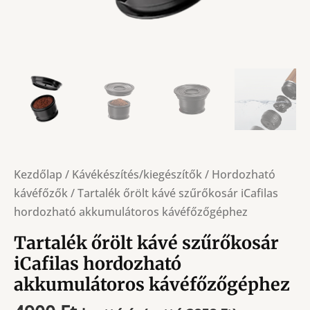
Kezdőlap
/
Kávékészítés/kiegészítők
/
Hordozható
kávéfőzők
/ Tartalék őrölt kávé szűrőkosár iCafilas
hordozható akkumulátoros kávéfőzőgéphez
Tartalék őrölt kávé szűrőkosár
iCafilas hordozható
akkumulátoros kávéfőzőgéphez