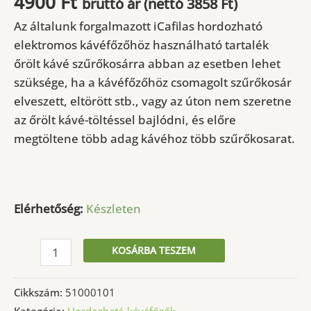
4900
Ft
bruttó ár (nettó
3858
Ft
)
Az általunk forgalmazott iCafilas hordozható
elektromos kávéfőzőhöz használható tartalék
őrölt kávé szűrőkosárra abban az esetben lehet
szüksége, ha a kávéfőzőhöz csomagolt szűrőkosár
elveszett, eltörött stb., vagy az úton nem szeretne
az őrölt kávé-töltéssel bajlódni, és előre
megtöltene több adag kávéhoz több szűrőkosarat.
Elérhetőség:
Készleten
Tartalék
KOSÁRBA TESZEM
őrölt
kávé
Cikkszám:
51000101
szűrőkosár