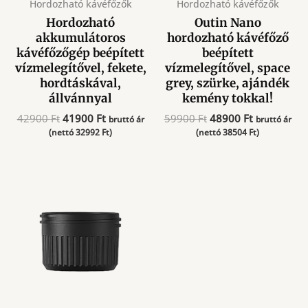
Hordozható kávéfőzők
Hordozható kávéfőzők
Hordozható
Outin Nano
akkumulátoros
hordozható kávéfőző
kávéfőzőgép beépített
beépített
vízmelegítővel, fekete,
vízmelegítővel, space
hordtáskával,
grey, szürke, ajándék
állvánnyal
kemény tokkal!
Original
Current
Original
Current
42900
Ft
41900
Ft
59900
Ft
48900
Ft
bruttó ár
bruttó ár
price
price
price
price
(nettó
32992
Ft
)
(nettó
38504
Ft
)
was:
is:
was:
is:
42900 Ft.
41900 Ft.
59900 Ft.
48900 Ft.