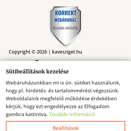
Copyright © 2026 | kavesziget.hu
Kövessen minket a Facebookon
Sütibeállítások kezelése
Webáruházunkban mi is ún. sütiket használunk,
Árukereső.hu
hogy pl. hirdetés- és tartalommérést végezzünk.
Weboldalaink megfelelő működése érdekében
kérjük, hogy ezt engedélyezze az Elfogadom
gombra kattintva.
További információ
Beállítások