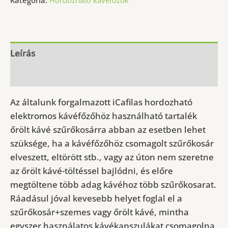
Kategória:
Hordozható kávéfőzők
iCafilas
hordozható
akkumulátoros
kávéfőzőgéphez
Leírás
mennyiség
További információk
Az általunk forgalmazott iCafilas hordozható
elektromos kávéfőzőhöz használható tartalék
őrölt kávé szűrőkosárra abban az esetben lehet
szüksége, ha a kávéfőzőhöz csomagolt szűrőkosár
elveszett, eltörött stb., vagy az úton nem szeretne
az őrölt kávé-töltéssel bajlódni, és előre
megtöltene több adag kávéhoz több szűrőkosarat.
Ráadásul jóval kevesebb helyet foglal el a
szűrőkosár+szemes vagy őrölt kávé, mintha
egyszer használatos kávékapszulákat csomagolna