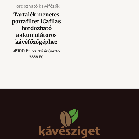
Hordozható kávéfőzők
Tartalék menetes
portafilter iCafilas
hordozható
akkumulátoros
kávéfőzőgéphez
4900
Ft
bruttó ár (nettó
3858
Ft
)