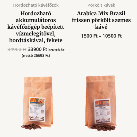
Hordozható kávéfőzők
Pörkölt kávék
Hordozható
Arabica Mix Brazil
akkumulátoros
frissen pörkölt szemes
kávéfőzőgép beépített
kávé
vízmelegítővel,
Ártart
1500
Ft
–
10500
Ft
hordtáskával, fekete
1500 F
-
Original
Current
34900
Ft
33900
Ft
bruttó ár
10500 
price
price
(nettó
26693
Ft
)
was:
is:
34900 Ft.
33900 Ft.